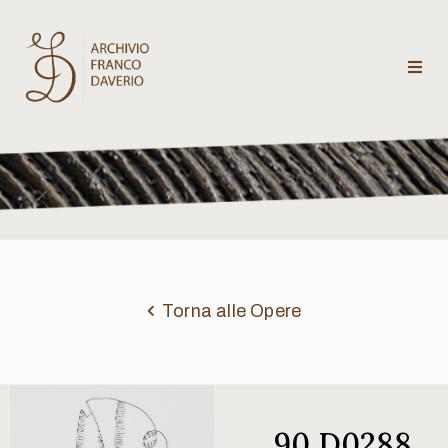
Archivio
Franco
Daverio
Categorie
Temi
Torna alle Opere
Testi
critici
90 D0288