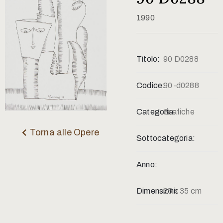
Contatti
1990
Titolo:
90 D0288
Codice:
90-d0288
Categoria:
Grafiche
Torna alle Opere
Sottocategoria:
Anno:
Dimensioni:
25 x 35 cm