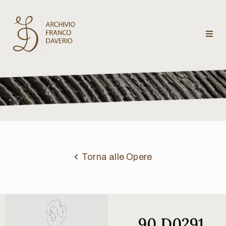
Archivio
Franco
Daverio
Categorie
Temi
Torna alle Opere
Testi
critici
90 D0291