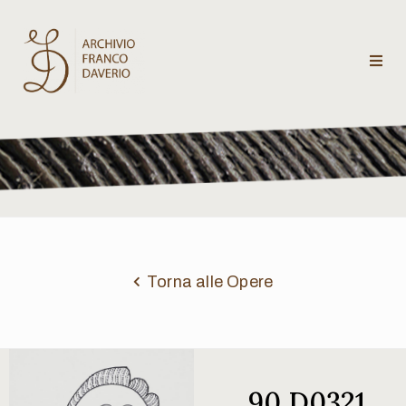
Archivio
Franco
Daverio
Categorie
Temi
Torna alle Opere
Testi
critici
90 D0321