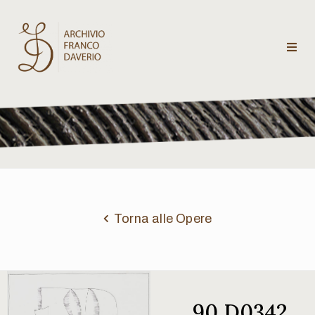
Archivio
Franco
Daverio
Categorie
Temi
Torna alle Opere
Testi
critici
90 D0342