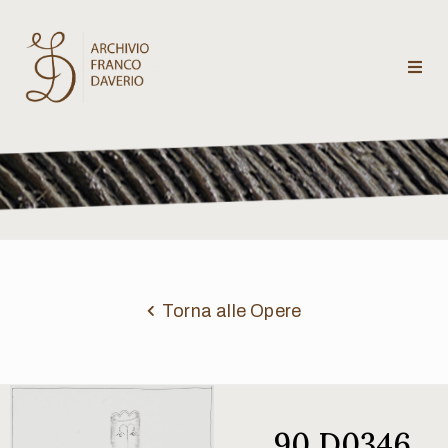
Archivio
Franco
Daverio
Categorie
Temi
Torna alle Opere
Testi
critici
90 D0346