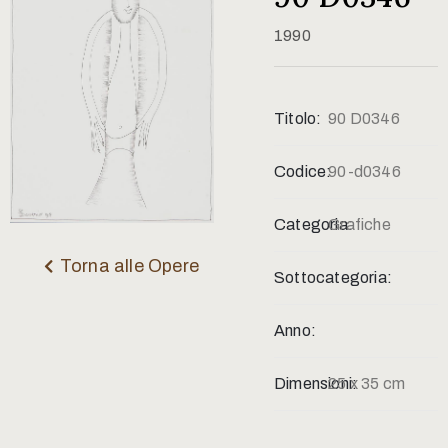
Contatti
1990
Titolo:
90 D0346
Codice:
90-d0346
Categoria:
Grafiche
Torna alle Opere
Sottocategoria:
Anno:
Dimensioni:
25 x 35 cm