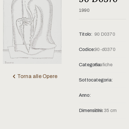
Contatti
1990
Titolo:
90 D0370
Codice:
90-d0370
Categoria:
Grafiche
Torna alle Opere
Sottocategoria:
Anno:
Dimensioni:
25 x 35 cm