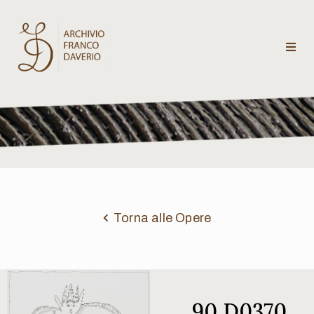
Archivio
Franco
Daverio
Categorie
Temi
Torna alle Opere
Testi
critici
90 D0370