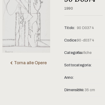
Contatti
1990
Titolo:
90 D0374
Codice:
90-d0374
Categoria:
Grafiche
Torna alle Opere
Sottocategoria:
Anno:
Dimensioni:
25 x 35 cm