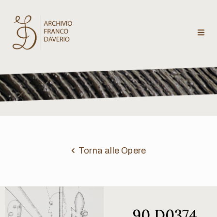
Archivio
Franco
Daverio
Categorie
Temi
Torna alle Opere
Testi
critici
90 D0374