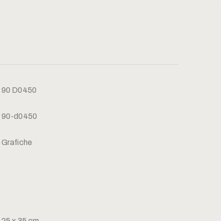
90 D0450
90-d0450
Grafiche
25 x 35 cm