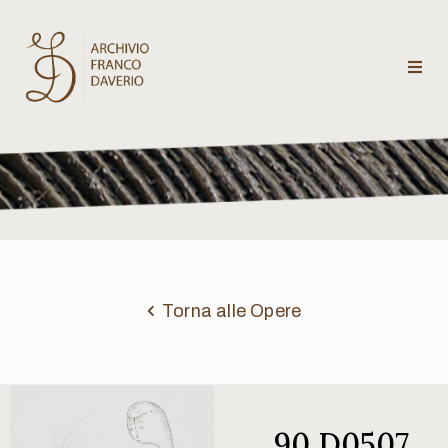
Archivio
Franco
Daverio
Categorie
Temi
Torna alle Opere
Testi
critici
90 D0507