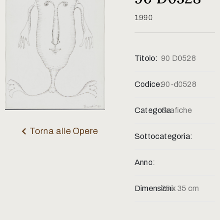
Contatti
1990
Titolo:
90 D0528
Codice:
90-d0528
Categoria:
Grafiche
Torna alle Opere
Sottocategoria:
Anno:
Dimensioni:
25 x 35 cm