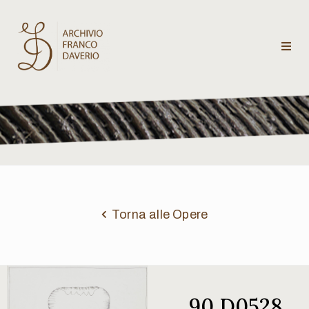
Archivio
Franco
Daverio
Categorie
Temi
Torna alle Opere
Testi
critici
90 D0528