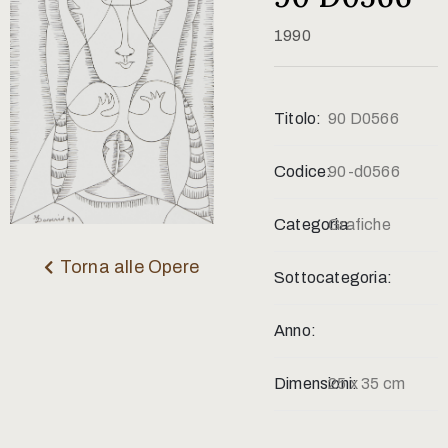
Contatti
1990
Titolo:
90 D0566
Codice:
90-d0566
Categoria:
Grafiche
Torna alle Opere
Sottocategoria:
Anno:
Dimensioni:
25 x 35 cm