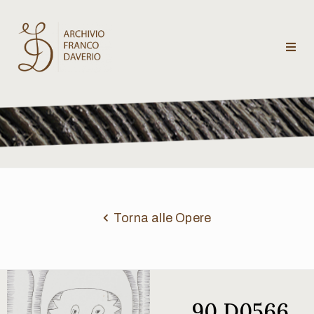
Archivio
Franco
Daverio
Categorie
Temi
Torna alle Opere
Testi
critici
90 D0566