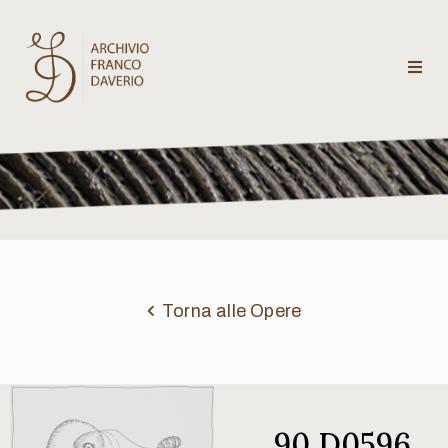
Archivio
Franco
Daverio
Categorie
Temi
Torna alle Opere
Testi
critici
90 D0596