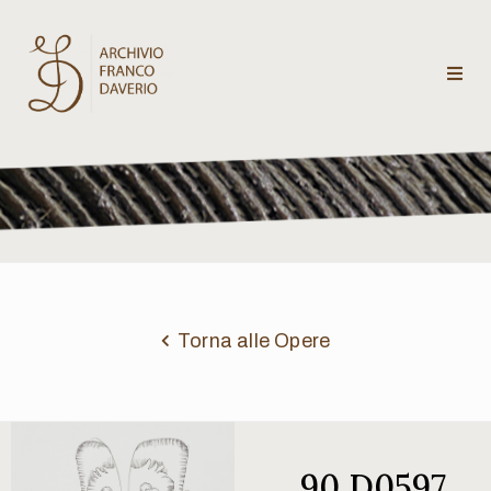
Archivio
Franco
Daverio
Categorie
Temi
Torna alle Opere
Testi
critici
90 D0597