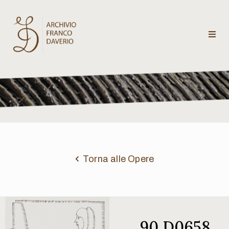
Archivio
Franco
Daverio
Categorie
Temi
Torna alle Opere
Testi
critici
90 D0658