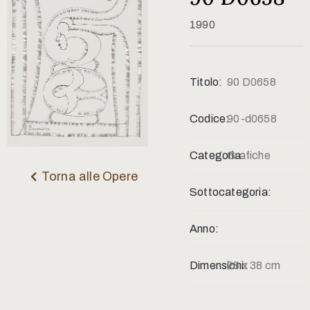
Contatti
1990
Titolo:
90 D0658
Codice:
90-d0658
Categoria:
Grafiche
Torna alle Opere
Sottocategoria:
Anno:
Dimensioni:
28 x 38 cm