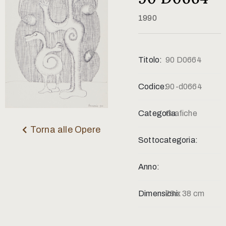
Contatti
1990
Titolo:
90 D0664
Codice:
90-d0664
Categoria:
Grafiche
Torna alle Opere
Sottocategoria:
Anno:
Dimensioni:
28 x 38 cm