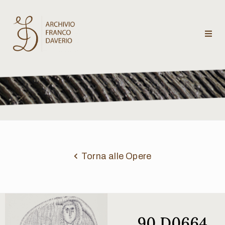
Archivio
Franco
Daverio
Categorie
Temi
Torna alle Opere
Testi
critici
90 D0664