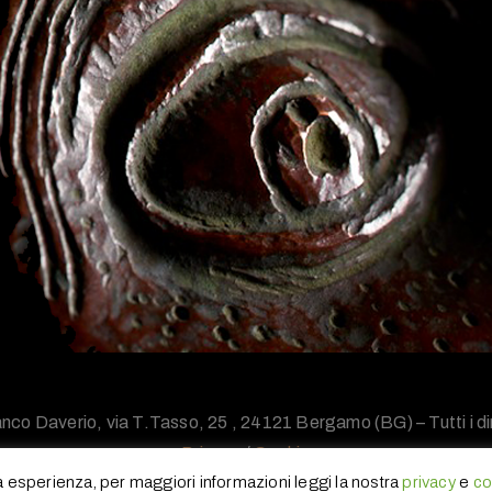
nco Daverio, via T.Tasso, 25 , 24121 Bergamo (BG) – Tutti i diri
Privacy
/
Cookie
ua esperienza, per maggiori informazioni leggi la nostra
privacy
e
co