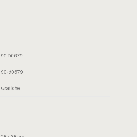
90 D0679
90-d0679
Grafiche
28 x 38 cm