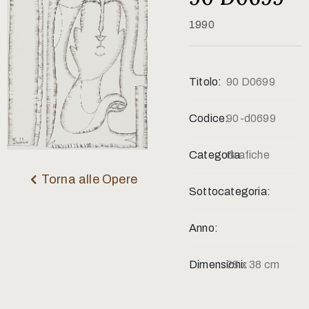
Contatti
1990
Titolo:
90 D0699
Codice:
90-d0699
Categoria:
Grafiche
Torna alle Opere
Sottocategoria:
Anno:
Dimensioni:
28 x 38 cm