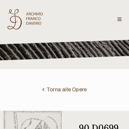
Archivio
Franco
Daverio
Categorie
Temi
Torna alle Opere
Testi
critici
90 D0699