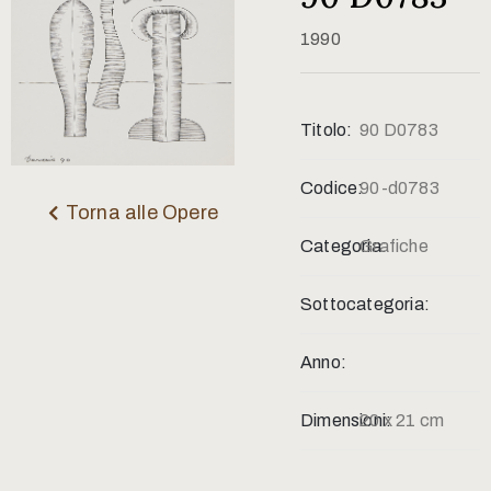
Contatti
1990
Titolo:
90 D0783
Codice:
90-d0783
Torna alle Opere
Categoria:
Grafiche
Sottocategoria:
Anno:
Dimensioni:
20 x 21 cm