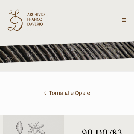
Archivio
Franco
Daverio
Categorie
Temi
Torna alle Opere
Testi
critici
90 D0783