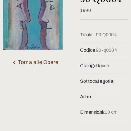
Contatti
1990
Titolo:
90 Q0004
Codice:
90-q0004
Torna alle Opere
Categoria:
Dipinti
Sottocategoria:
Anno:
Dimensioni:
13 x13 cm