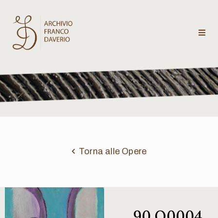
Archivio
Franco
Daverio
Categorie
Temi
Torna alle Opere
Testi
critici
90 Q0004