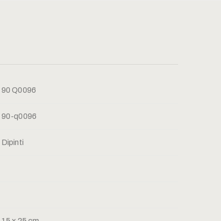
90 Q0096
90-q0096
Dipinti
15 x 25 cm