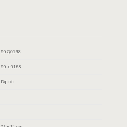
90 Q0168
90-q0168
Dipinti
21 x 31 cm