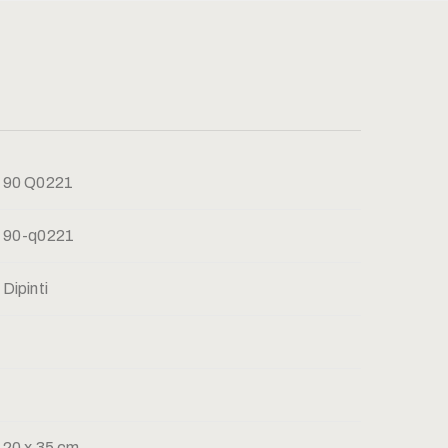
90 Q0221
90-q0221
Dipinti
20 x 35 cm