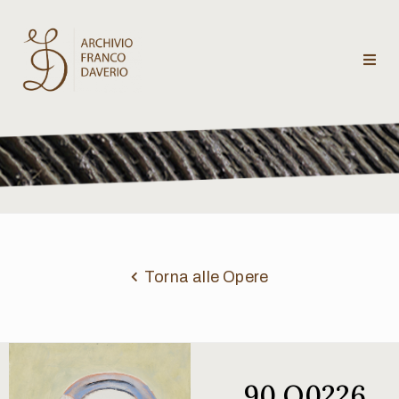
Archivio
Franco
Daverio
Categorie
Temi
Torna alle Opere
Testi
critici
90 Q0226