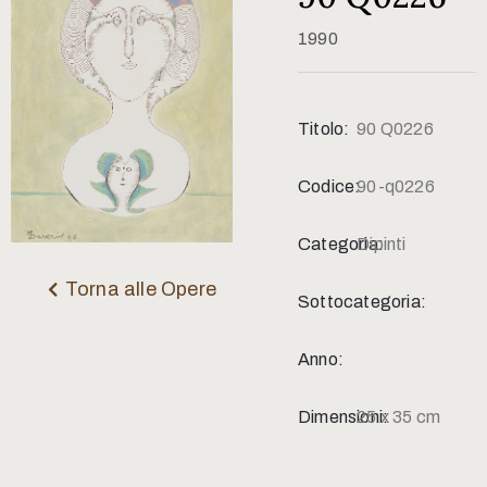
Contatti
1990
Titolo:
90 Q0226
Codice:
90-q0226
Categoria:
Dipinti
Torna alle Opere
Sottocategoria:
Anno:
Dimensioni:
25 x 35 cm