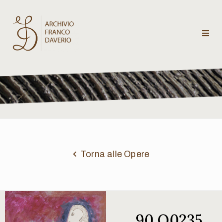
Archivio
Franco
Daverio
Categorie
Temi
Torna alle Opere
Testi
critici
90 Q0235