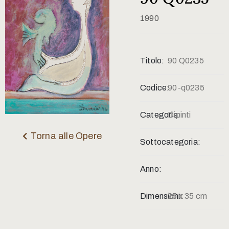
Contatti
1990
Titolo:
90 Q0235
Codice:
90-q0235
Categoria:
Dipinti
Torna alle Opere
Sottocategoria:
Anno:
Dimensioni:
25 x 35 cm