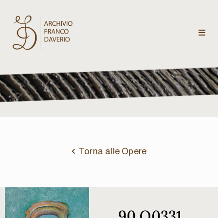
Archivio
Franco
Daverio
Categorie
Temi
Torna alle Opere
Testi
critici
90 Q0331