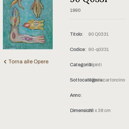
Contatti
1990
Titolo:
90 Q0331
Codice:
90-q0331
Torna alle Opere
Categoria:
Dipinti
Sottocategoria:
Olio su cartoncino
Anno:
Dimensioni:
28 x 38 cm