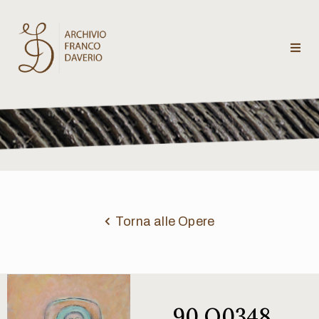
Archivio
Franco
Daverio
Categorie
Temi
Torna alle Opere
Testi
critici
90 Q0348