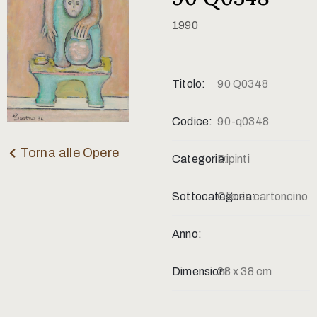
Contatti
1990
Titolo:
90 Q0348
Codice:
90-q0348
Torna alle Opere
Categoria:
Dipinti
Sottocategoria:
Olio su cartoncino
Anno:
Dimensioni:
28 x 38 cm