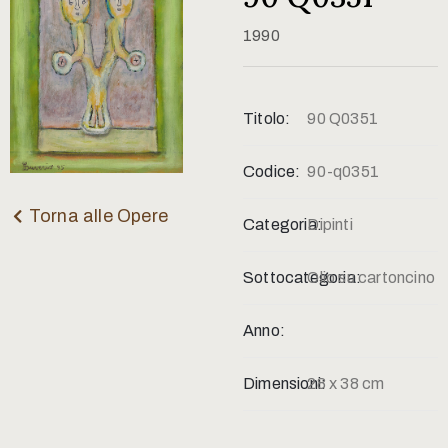
Contatti
1990
Titolo:
90 Q0351
Codice:
90-q0351
Torna alle Opere
Categoria:
Dipinti
Sottocategoria:
Olio su cartoncino
Anno:
Dimensioni:
28 x 38 cm