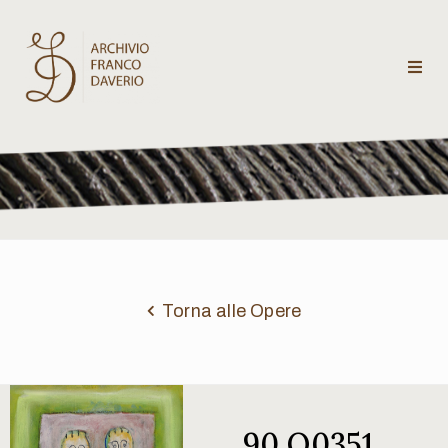
Archivio
Franco
Daverio
Categorie
Temi
Torna alle Opere
Testi
critici
90 Q0351