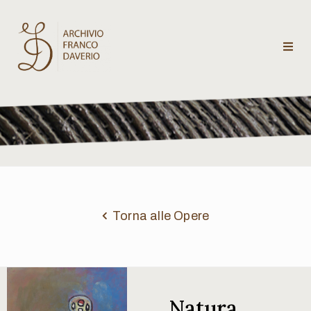
Archivio
Franco
Daverio
Categorie
Temi
Torna alle Opere
Testi
critici
Natura