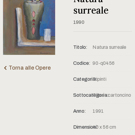
Contatti
surreale
1990
Titolo:
Natura surreale
Codice:
90-q0456
Torna alle Opere
Categoria:
Dipinti
Sottocategoria:
Olio su cartoncino
Anno:
1991
Dimensioni:
40 x 56 cm