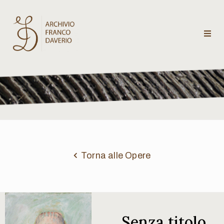
Archivio
Franco
Daverio
Categorie
Temi
Torna alle Opere
Testi
critici
Senza titolo