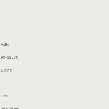
Volto
90-q2070
Dipinti
1990
28 x 38 cm