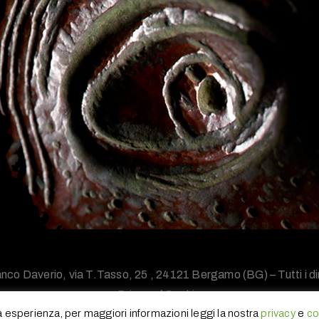
nco Daverio, via T.Tasso, 25 , 24121 Bergamo (BG) – Tutti i diri
Privacy
/
Cookie
ua esperienza, per maggiori informazioni leggi la nostra
privacy
e
co