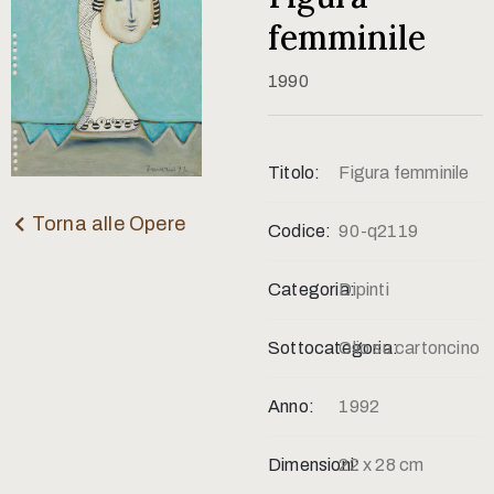
Contatti
femminile
1990
Titolo:
Figura femminile
Torna alle Opere
Codice:
90-q2119
Categoria:
Dipinti
Sottocategoria:
Olio su cartoncino
Anno:
1992
Dimensioni:
22 x 28 cm