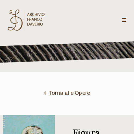
Archivio
Franco
Daverio
Categorie
Temi
Torna alle Opere
Testi
critici
Figura