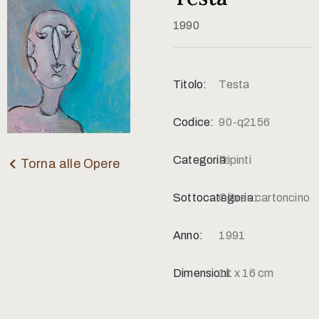
Contatti
1990
Titolo:
Testa
Codice:
90-q2156
Categoria:
Dipinti
Torna alle Opere
Sottocategoria:
Olio su cartoncino
Anno:
1991
Dimensioni:
11 x 16 cm