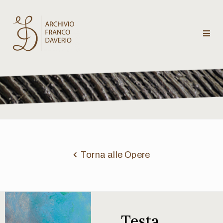
Archivio
Franco
Daverio
Categorie
Temi
Torna alle Opere
Testi
critici
Testa