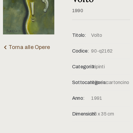
Contatti
1990
Titolo:
Volto
Torna alle Opere
Codice:
90-q2162
Categoria:
Dipinti
Sottocategoria:
Olio su cartoncino
Anno:
1991
Dimensioni:
25 x 35 cm