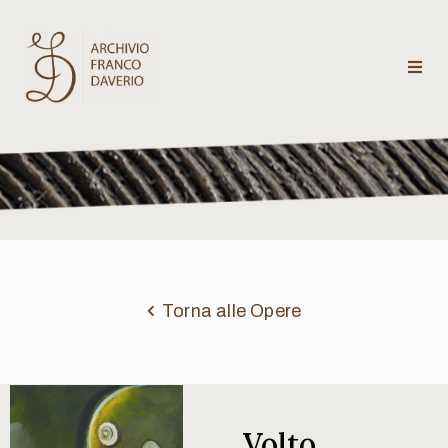
Archivio
Franco
Daverio
Categorie
Temi
Torna alle Opere
Testi
critici
Volto