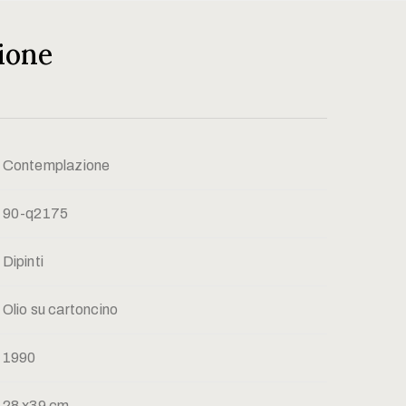
ione
Contemplazione
90-q2175
Dipinti
Olio su cartoncino
1990
28 x39 cm