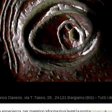
nco Daverio, via T.Tasso, 25 , 24121 Bergamo (BG) – Tutti i diri
Privacy
/
Cookie
ua esperienza, per maggiori informazioni leggi la nostra
privacy
e
co