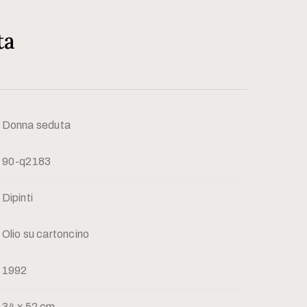
ta
Donna seduta
90-q2183
Dipinti
Olio su cartoncino
1992
34 x 52 cm