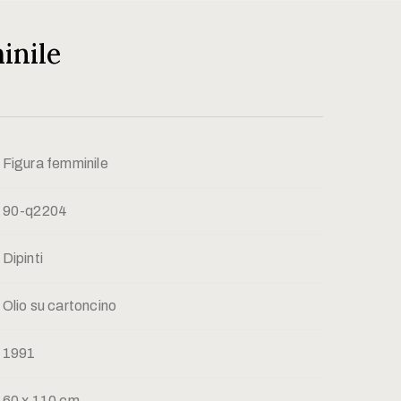
inile
Figura femminile
90-q2204
Dipinti
Olio su cartoncino
1991
60 x 110 cm