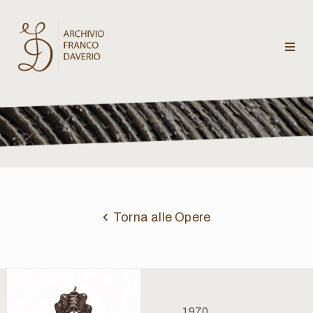
Archivio
Franco
Daverio
Categorie
Temi
Torna alle Opere
Testi
critici
1970