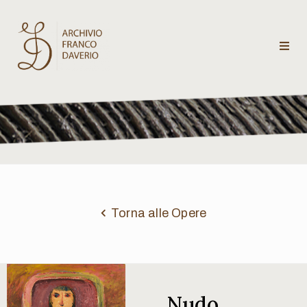
Archivio
Franco
Daverio
Categorie
Temi
Torna alle Opere
Testi
critici
Nudo