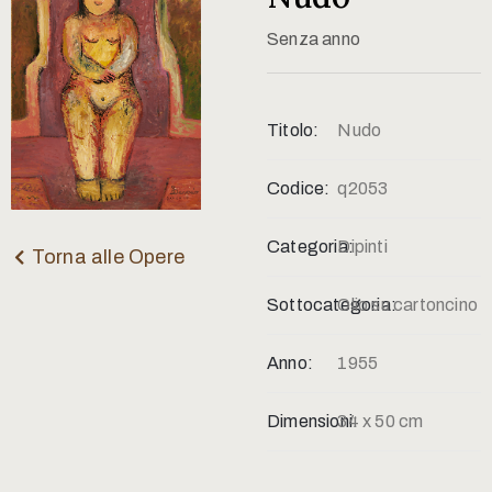
Contatti
Senza anno
Titolo:
Nudo
Codice:
q2053
Categoria:
Dipinti
Torna alle Opere
Sottocategoria:
Olio su cartoncino
Anno:
1955
Dimensioni:
34 x 50 cm