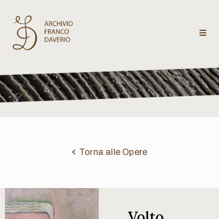
Archivio
Franco
Daverio
Categorie
Temi
Torna alle Opere
Testi
critici
Volto