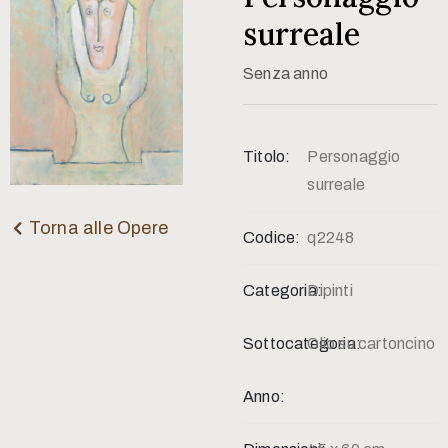
Contatti
surreale
Senza anno
Titolo:
Personaggio
surreale
Torna alle Opere
Codice:
q2248
Categoria:
Dipinti
Sottocategoria:
Olio su cartoncino
Anno: