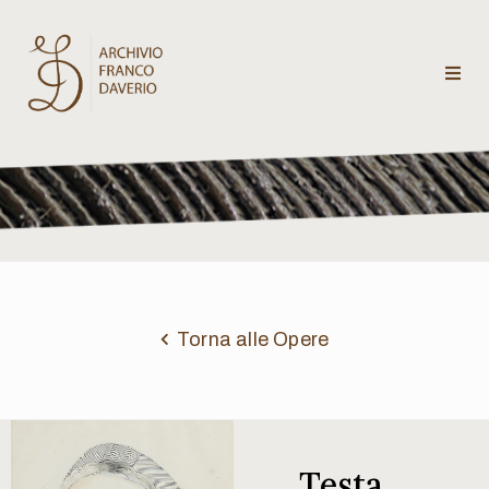
Archivio
Franco
Daverio
Categorie
Temi
Torna alle Opere
Testi
critici
Testa