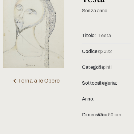
Contatti
Senza anno
Titolo:
Testa
Codice:
q2322
Categoria:
Dipinti
Torna alle Opere
Sottocategoria:
China
Anno:
Dimensioni:
35 x 50 cm