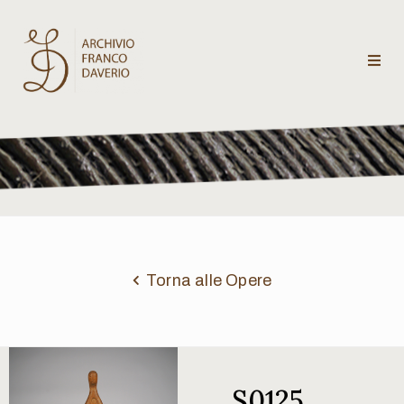
Archivio
Franco
Daverio
Categorie
Temi
Torna alle Opere
Testi
critici
S0125