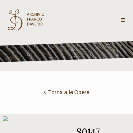
Archivio
Franco
Daverio
Categorie
Temi
Torna alle Opere
Testi
critici
S0147