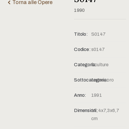
Contatti
Torna alle Opere
1990
Titolo:
S0147
Codice:
s0147
Categoria:
Sculture
Sottocategoria:
Legno, oro
Anno:
1991
Dimensioni:
15,4x7,3x6,7
cm