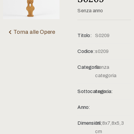
Contatti
Senza anno
Torna alle Opere
Titolo:
S0209
Codice:
s0209
Categoria:
Senza
categoria
Sottocategoria:
Legno
Anno:
Dimensioni:
29,8x7,8x5,3
cm