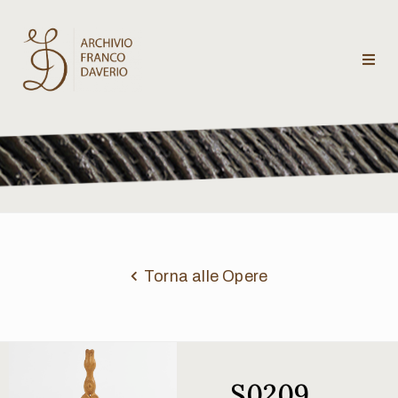
Archivio
Franco
Daverio
Categorie
Temi
Torna alle Opere
Testi
critici
S0209