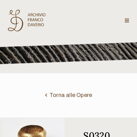
Archivio
Franco
Daverio
Categorie
Temi
Torna alle Opere
Testi
critici
S0320