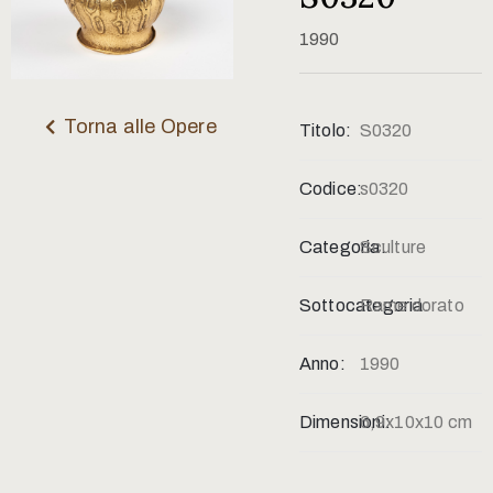
Contatti
1990
Torna alle Opere
Titolo:
S0320
Codice:
s0320
Categoria:
Sculture
Sottocategoria:
Rame dorato
Anno:
1990
Dimensioni:
6,9x10x10 cm