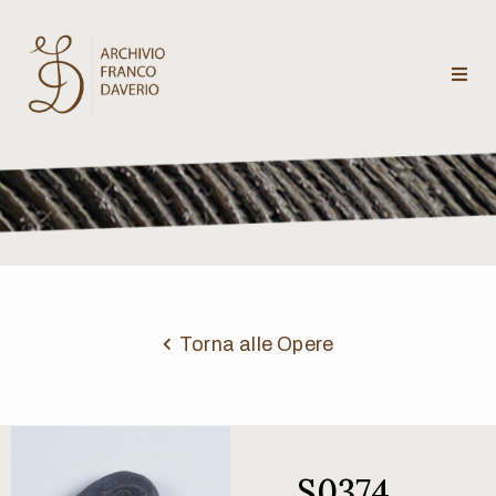
Archivio
Franco
Daverio
Categorie
Temi
Torna alle Opere
Testi
critici
S0374