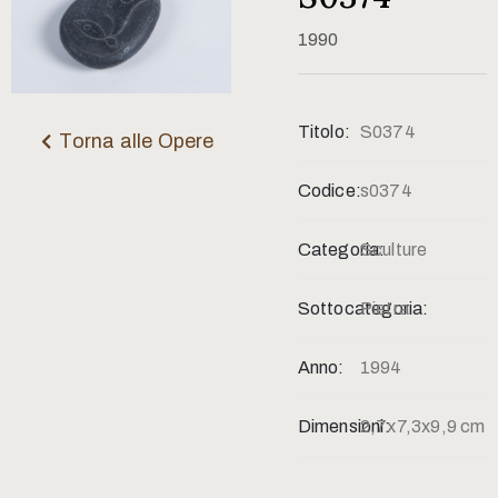
Contatti
1990
Titolo:
S0374
Torna alle Opere
Codice:
s0374
Categoria:
Sculture
Sottocategoria:
Pietra
Anno:
1994
Dimensioni:
2,7x7,3x9,9 cm