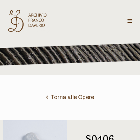
Archivio
Franco
Daverio
Categorie
Temi
Torna alle Opere
Testi
critici
S0406