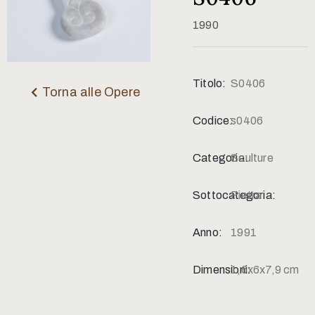
Contatti
1990
Titolo:
S0406
Torna alle Opere
Codice:
s0406
Categoria:
Sculture
Sottocategoria:
Pietra
Anno:
1991
Dimensioni:
1,6x6x7,9 cm