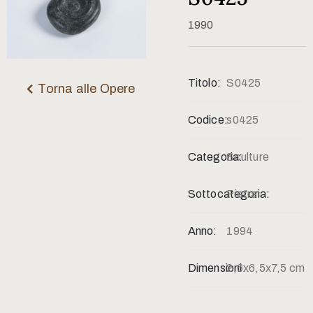
Contatti
1990
Titolo:
S0425
Torna alle Opere
Codice:
s0425
Categoria:
Sculture
Sottocategoria:
Pietra
Anno:
1994
Dimensioni:
2,6x6,5x7,5 cm