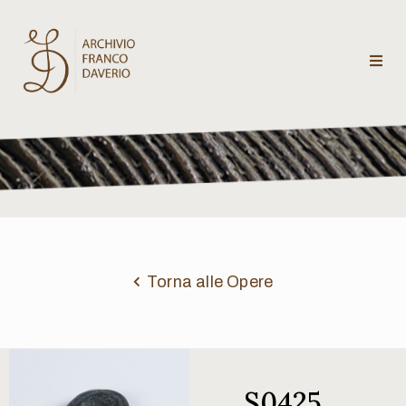
Archivio
Franco
Daverio
Categorie
Temi
Torna alle Opere
Testi
critici
S0425