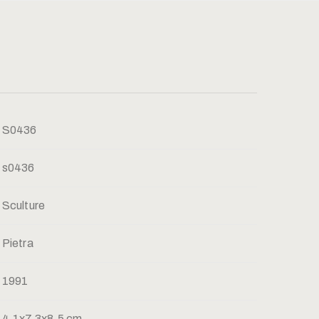
S0436
s0436
Sculture
Pietra
1991
4,1x7,3x8,5 cm