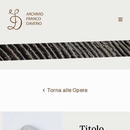
Archivio
Franco
Daverio
Categorie
Temi
Torna alle Opere
Testi
critici
Titolo