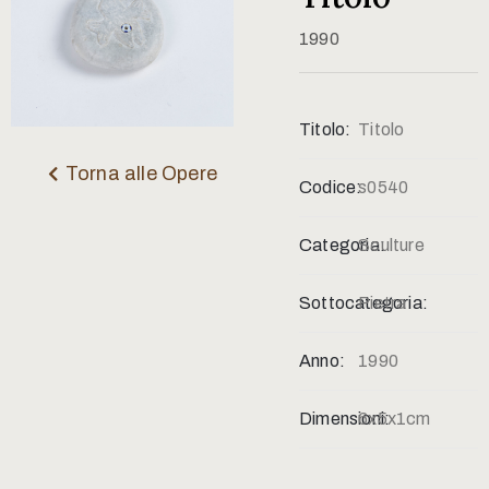
Contatti
1990
Titolo:
Titolo
Torna alle Opere
Codice:
s0540
Categoria:
Sculture
Sottocategoria:
Pietra
Anno:
1990
Dimensioni:
6x5x1cm